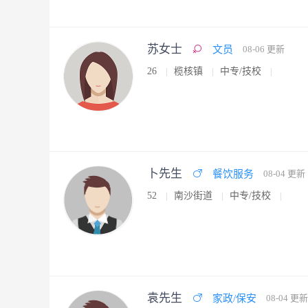
苏女士
文员
08-06 更新
26
榄核镇
中专/技校
卜先生
餐饮服务
08-04 更新
52
南沙街道
中专/技校
袁先生
家政/保安
08-04 更新