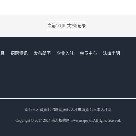
当前1/1页 共7条记录
信息
招聘资讯
发布简历
企业入驻
会员中心
法律申明
们
南沙人才网,南沙招聘网,南沙人才市场,南沙人事人才网
Copyright © 2017-2024 南沙招聘网 www.nszpw.cn All rights reserved.